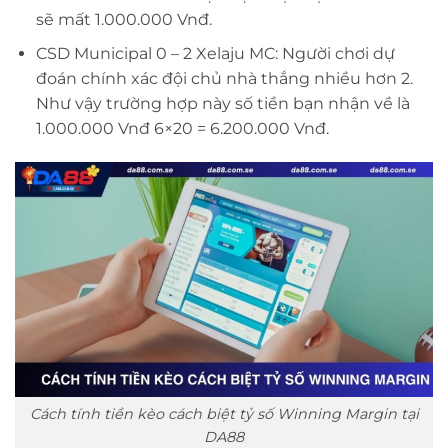
sẽ mất 1.000.000 Vnđ.
CSD Municipal 0 – 2 Xelaju MC: Người chơi dự
đoán chính xác đội chủ nhà thắng nhiều hơn 2.
Như vậy trường hợp này số tiền bạn nhận về là
1.000.000 Vnđ 6×20 = 6.200.000 Vnđ.
Cách tính tiền kèo cách biệt tỷ số Winning Margin tại
DA88