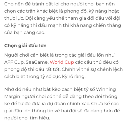
Cho nên để tránh bất lợi cho người chơi bạn nên
chọn các trận khác biệt là phong độ, kỹ năng hoặc
thực lực. Đội càng yếu thế tham gia đối đầu với đội
có kỹ năng thi đấu mạnh thì khả năng chiến thắng
của bạn càng cao.
Chọn giải đấu lớn
Người chơi cần biết là trong các giải đấu lớn như
AFF Cup, SeaGame,
World Cup
các cầu thủ đều có
phong độ thi đấu rất tốt. Chính vì thế sự chênh lệch
cách biệt trong tỷ số cực kỳ rõ ràng.
Nhờ đó nếu như bắt kèo cách biệt tỷ số Winning
Margin người chơi có thể dễ dàng theo dõi thống
kê để từ đó đưa ra dự đoán chính xác. Chưa kể các
giải đấu lớn thông tin về hai đội sẽ đa dạng hơn để
người chơi tìm hiểu.