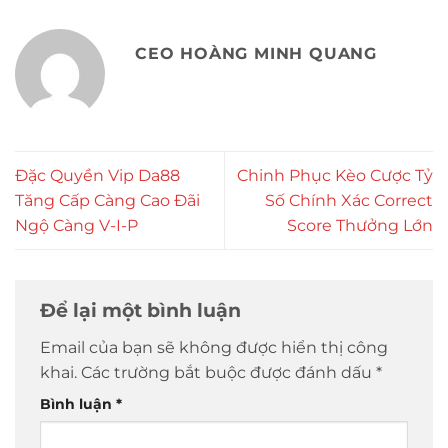
CEO HOÀNG MINH QUANG
Đặc Quyền Vip Da88
Chinh Phục Kèo Cược Tỷ
Tăng Cấp Càng Cao Đãi
Số Chính Xác Correct
Ngộ Càng V-I-P
Score Thưởng Lớn
Để lại một bình luận
Email của bạn sẽ không được hiển thị công
khai.
Các trường bắt buộc được đánh dấu
*
Bình luận
*