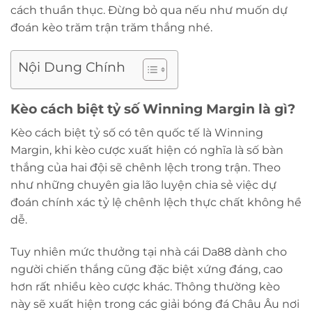
cách thuần thục. Đừng bỏ qua nếu như muốn dự
đoán kèo trăm trận trăm thắng nhé.
Nội Dung Chính
Kèo cách biệt tỷ số Winning Margin là gì?
Kèo cách biệt tỷ số có tên quốc tế là Winning
Margin, khi kèo cược xuất hiện có nghĩa là số bàn
thắng của hai đội sẽ chênh lệch trong trận. Theo
như những chuyên gia lão luyện chia sẻ việc dự
đoán chính xác tỷ lệ chênh lệch thực chất không hề
dễ.
Tuy nhiên mức thưởng tại nhà cái Da88 dành cho
người chiến thắng cũng đặc biệt xứng đáng, cao
hơn rất nhiều kèo cược khác. Thông thường kèo
này sẽ xuất hiện trong các giải bóng đá Châu Âu nơi