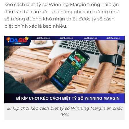
kèo cách biệt tỷ số Winning Margin trong hai trận
đấu cân tài cân sức. Khả năng ghi bàn dường như
sẽ tương đương khó nhận thiết được tỷ số cách
biệt chính xác là bao nhiêu.
Bí kíp chơi kèo cách biệt tỷ số Winning Margin ăn chắc
99%