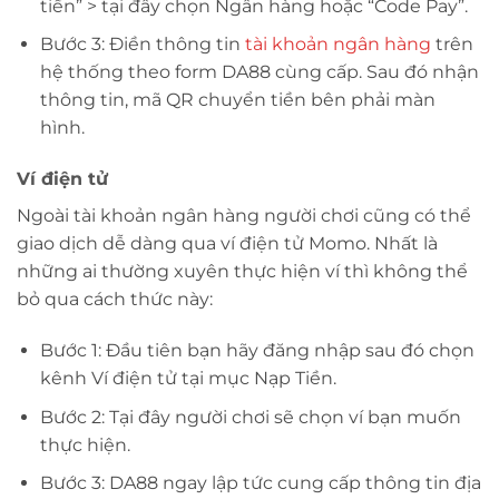
tiền” > tại đây chọn Ngân hàng hoặc “Code Pay”.
Bước 3: Điền thông tin
tài khoản ngân hàng
trên
hệ thống theo form DA88 cùng cấp. Sau đó nhận
thông tin, mã QR chuyển tiền bên phải màn
hình.
Ví điện tử
Ngoài tài khoản ngân hàng người chơi cũng có thể
giao dịch dễ dàng qua ví điện tử Momo. Nhất là
những ai thường xuyên thực hiện ví thì không thể
bỏ qua cách thức này:
Bước 1: Đầu tiên bạn hãy đăng nhập sau đó chọn
kênh Ví điện tử tại mục Nạp Tiền.
Bước 2: Tại đây người chơi sẽ chọn ví bạn muốn
thực hiện.
Bước 3: DA88 ngay lập tức cung cấp thông tin địa