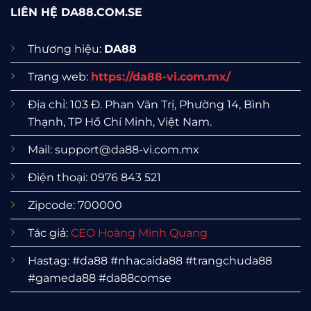
LIÊN HỆ DA88.COM.SE
Thương hiệu:
DA88
Trang web:
https://da88-vi.com.mx/
Địa chỉ: 103 Đ. Phan Văn Trị, Phường 14, Bình
Thạnh, TP Hồ Chí Minh, Việt Nam.
Mail:
support@da88-vi.com.mx
Điện thoại: 0976 843 521
Zipcode: 700000
Tác giả:
CEO Hoàng Minh Quang
Hastag: #da88 #nhacaida88 #trangchuda88
#gameda88 #da88comse