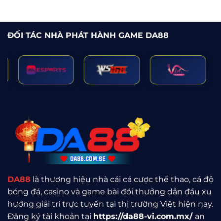
Đề
ở
Có
Mơ
Ứng
Thấy
Nghiệm
Rắn
Không?
Đánh
ĐỐI TÁC NHÀ PHÁT HÀNH GAME DA88
Con
Gì?
Giải
Mã
Và
Tìm
Con
Số
May
Mắn
DA88
là thương hiệu nhà cái cá cược thể thao, cá độ
bóng đá, casino và game bài đổi thưởng dẫn đầu xu
hướng giải trí trực tuyến tại thị trường Việt hiện nay.
Đăng ký tài khoản tại
https://da88-vi.com.mx/
an