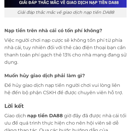
Giải đáp thắc mắc về giao dịch nạp tiền DA88
Nạp tiền trên nhà cái có tốn phí không?
Việc người chơi nạp cược sẽ không tốn phí từ phía
nhà cái, tuy nhiên đối với thẻ cào điện thoại bạn cần
thanh toán phí gạch thẻ 13% cho nhà mạng đang sử
dụng.
Muốn hủy giao dịch phải làm gì?
Để hủy giao dịch nạp tiền người chơi vui lòng liên
hệ đến bộ phận CSKH để được chuyên viên hỗ trợ.
Lời kết
Giao dịch
nạp tiền DA88
giờ đây đã được nhà cái tối
ưu để quá trình thực hiện cho nên hội viên sẽ dễ
dàng thao tác. Qua các bước hướng dẫn của