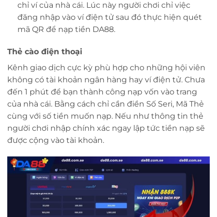
chỉ ví của nhà cái. Lúc này người chơi chỉ việc
đăng nhập vào ví điện tử sau đó thực hiện quét
mã QR để nạp tiền DA88.
Thẻ cào điện thoại
Kênh giao dịch cực kỳ phù hợp cho những hội viên
không có tài khoản ngân hàng hay ví điện tử. Chưa
đến 1 phút để bạn thành công nạp vốn vào trang
của nhà cái. Bằng cách chỉ cần điền Số Seri, Mã Thẻ
cùng với số tiền muốn nạp. Nếu như thông tin thẻ
người chơi nhập chính xác ngay lập tức tiền nạp sẽ
được cộng vào tài khoản.