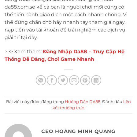
da88.com.se kể cả bạn là người chơi mới cũng có
thể tiến hành giao dịch một cách nhanh chóng. Vì
thế đừng chần chờ hãy nhanh tay tham gia ngay,
nạp tiền vào tài khoản để trải nghiệm các dịch vụ
giải trí tại đây.
>>> Xem thêm:
Đăng Nhập Da88 – Truy Cập Hệ
Thống Dễ Dàng, Chơi Game Nhanh
Bài viết này được đăng trong
Hướng Dẫn DA88
. Đánh dấu
liên
kết thường trực
.
CEO HOÀNG MINH QUANG