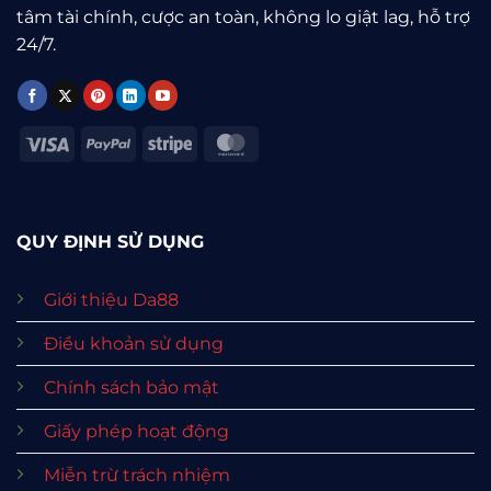
tâm tài chính, cược an toàn, không lo giật lag, hỗ trợ
24/7.
Visa
PayPal
Stripe
MasterCard
QUY ĐỊNH SỬ DỤNG
Giới thiệu Da88
Điều khoản sử dụng
Chính sách bảo mật
Giấy phép hoạt động
Miễn trừ trách nhiệm