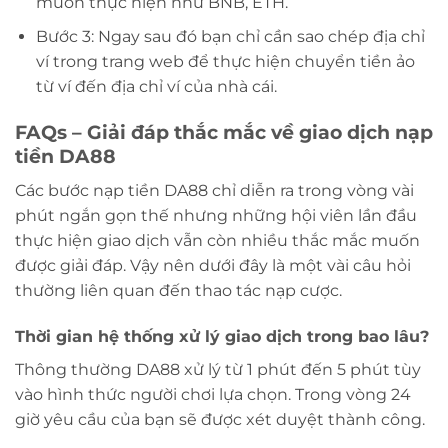
muốn thực hiện như BNB, ETH.
Bước 3: Ngay sau đó bạn chỉ cần sao chép địa chỉ
ví trong trang web để thực hiện chuyển tiền ảo
từ ví đến địa chỉ ví của nhà cái.
FAQs – Giải đáp thắc mắc về giao dịch nạp
tiền DA88
Các bước nạp tiền DA88 chỉ diễn ra trong vòng vài
phút ngắn gọn thế nhưng những hội viên lần đầu
thực hiện giao dịch vẫn còn nhiều thắc mắc muốn
được giải đáp. Vậy nên dưới đây là một vài câu hỏi
thường liên quan đến thao tác nạp cược.
Thời gian hệ thống xử lý giao dịch trong bao lâu?
Thông thường DA88 xử lý từ 1 phút đến 5 phút tùy
vào hình thức người chơi lựa chọn. Trong vòng 24
giờ yêu cầu của bạn sẽ được xét duyệt thành công.