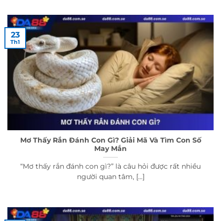
23
Th1
Mơ Thấy Rắn Đánh Con Gì? Giải Mã Và Tìm Con Số
May Mắn
“Mơ thấy rắn đánh con gì?” là câu hỏi được rất nhiều
người quan tâm, [...]