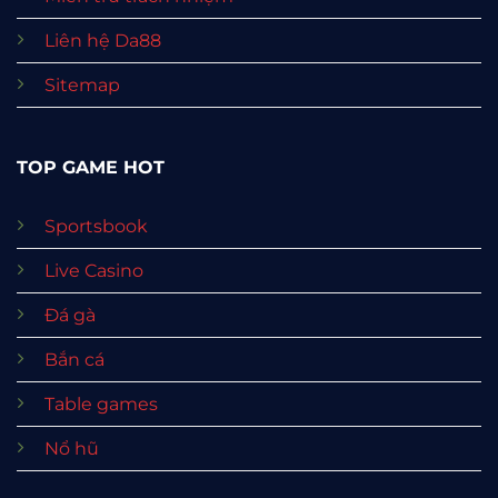
Liên hệ Da88
Sitemap
TOP GAME HOT
Sportsbook
Live Casino
Đá gà
Bắn cá
Table games
Nổ hũ