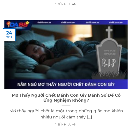
1 BÌNH LUẬN
24
Th1
Mơ Thấy Người Chết Đánh Con Gì? Đánh Số Đề Có
Ứng Nghiệm Không?
Mơ thấy người chết là một trong những giấc mơ khiến
nhiều người cảm thấy [...]
1 BÌNH LUẬN