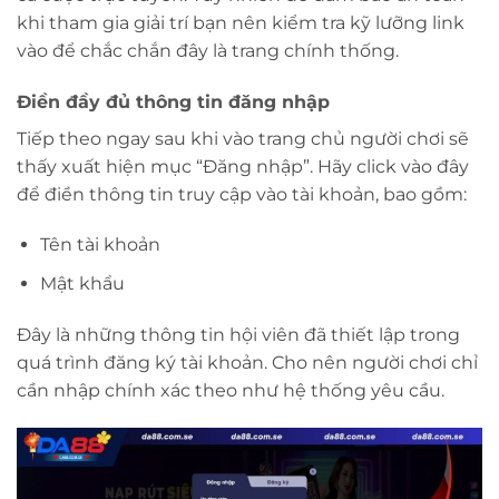
khi tham gia giải trí bạn nên kiểm tra kỹ lưỡng link
vào để chắc chắn đây là trang chính thống.
Điền đầy đủ thông tin đăng nhập
Tiếp theo ngay sau khi vào trang chủ người chơi sẽ
thấy xuất hiện mục “Đăng nhập”. Hãy click vào đây
để điền thông tin truy cập vào tài khoản, bao gồm:
Tên tài khoản
Mật khẩu
Đây là những thông tin hội viên đã thiết lập trong
quá trình đăng ký tài khoản. Cho nên người chơi chỉ
cần nhập chính xác theo như hệ thống yêu cầu.