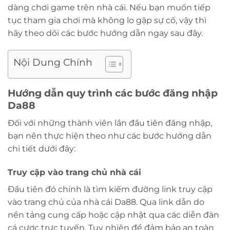
dàng chơi game trên nhà cái. Nếu bạn muốn tiếp
tục tham gia chơi mà không lo gặp sự cố, vậy thì
hãy theo dõi các bước hướng dẫn ngay sau đây.
Nội Dung Chính
Hướng dẫn quy trình các bước đăng nhập
Da88
Đối với những thành viên lần đầu tiên đăng nhập,
bạn nên thực hiện theo như các bước hướng dẫn
chi tiết dưới đây:
Truy cập vào trang chủ nhà cái
Đầu tiên đó chính là tìm kiếm đường link truy cập
vào trang chủ của nhà cái Da88. Qua link dẫn do
nền tảng cung cấp hoặc cập nhật qua các diễn đàn
cá cược trực tuyến. Tuy nhiên để đảm bảo an toàn