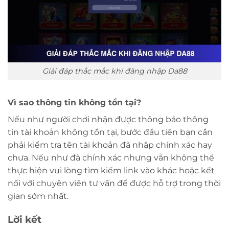
Giải đáp thắc mắc khi đăng nhập Da88
Vì sao thông tin không tồn tại?
Nếu như người chơi nhận được thông báo thông
tin tài khoản không tồn tại, bước đầu tiên bạn cần
phải kiểm tra tên tài khoản đã nhập chính xác hay
chưa. Nếu như đã chính xác nhưng vẫn không thể
thực hiện vui lòng tìm kiếm link vào khác hoặc kết
nối với chuyên viên tư vấn để được hỗ trợ trong thời
gian sớm nhất.
Lời kết