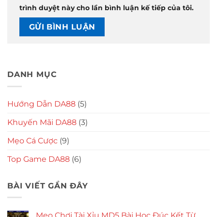
trình duyệt này cho lần bình luận kế tiếp của tôi.
DANH MỤC
Hướng Dẫn DA88
(5)
Khuyến Mãi DA88
(3)
Mẹo Cá Cược
(9)
Top Game DA88
(6)
BÀI VIẾT GẦN ĐÂY
Mẹo Chơi Tài Xỉu MD5 Bài Học Đúc Kết Từ