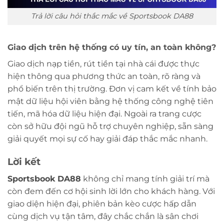
Trả lời câu hỏi thắc mắc về Sportsbook DA88
Giao dịch trên hệ thống có uy tín, an toàn không?
Giao dịch nạp tiền, rút tiền tại nhà cái được thực
hiện thông qua phương thức an toàn, rõ ràng và
phổ biến trên thị trường. Đơn vị cam kết về tính bảo
mật dữ liệu hội viên bằng hệ thống công nghệ tiên
tiến, mã hóa dữ liệu hiện đại. Ngoài ra trang cược
còn sở hữu đội ngũ hỗ trợ chuyên nghiệp, sẵn sàng
giải quyết mọi sự cố hay giải đáp thắc mắc nhanh.
Lời kết
Sportsbook DA88
không chỉ mang tính giải trí mà
còn đem đến cơ hội sinh lời lớn cho khách hàng. Với
giao diện hiện đại, phiên bản kèo cược hấp dẫn
cùng dịch vụ tận tâm, đây chắc chắn là sân chơi