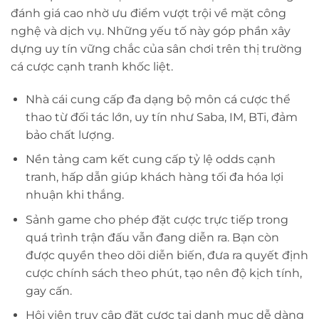
đánh giá cao nhờ ưu điểm vượt trội về mặt công
nghệ và dịch vụ. Những yếu tố này góp phần xây
dựng uy tín vững chắc của sân chơi trên thị trường
cá cược cạnh tranh khốc liệt.
Nhà cái cung cấp đa dạng bộ môn cá cược thể
thao từ đối tác lớn, uy tín như Saba, IM, BTi, đảm
bảo chất lượng.
Nền tảng cam kết cung cấp tỷ lệ odds cạnh
tranh, hấp dẫn giúp khách hàng tối đa hóa lợi
nhuận khi thắng.
Sảnh game cho phép đặt cược trực tiếp trong
quá trình trận đấu vẫn đang diễn ra. Bạn còn
được quyền theo dõi diễn biến, đưa ra quyết định
cược chính sách theo phút, tạo nên độ kịch tính,
gay cấn.
Hội viên truy cập đặt cược tại danh mục dễ dàng