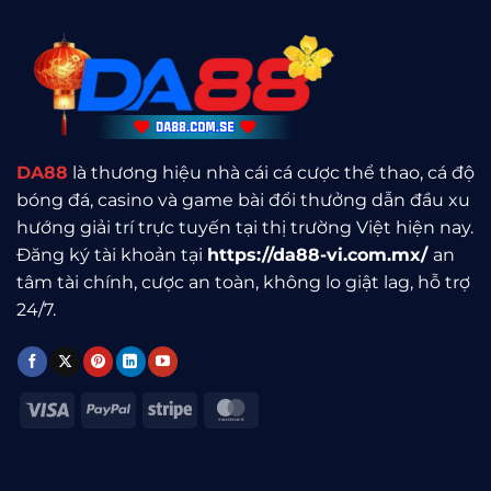
DA88
là thương hiệu nhà cái cá cược thể thao, cá độ
bóng đá, casino và game bài đổi thưởng dẫn đầu xu
hướng giải trí trực tuyến tại thị trường Việt hiện nay.
Đăng ký tài khoản tại
https://da88-vi.com.mx/
an
tâm tài chính, cược an toàn, không lo giật lag, hỗ trợ
24/7.
Visa
PayPal
Stripe
MasterCard