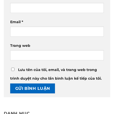
Email
*
Trang web
Lưu tên của tôi, email, và trang web trong
trình duyệt này cho lần bình luận kế tiếp của tôi.
DANH MỤC