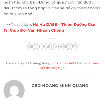
hoàn hảo cho bạn. Đừng bỏ qua thông tin được
da88.com.se tổng hợp và chia sẻ để có thêm thông
tin hữu ích nhé.
>>> Xem thêm:
Nổ Hũ DA88 – Thiên Đường Giải
Trí Giúp Đổi Vận Nhanh Chóng
Bài viết này được đăng trong
Top Game DA88
. Đánh dấu
liên
kết thường trực
.
CEO HOÀNG MINH QUANG