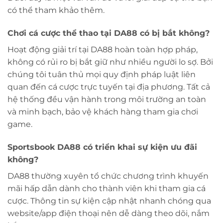
có thể tham khảo thêm.
Chơi cá cược thể thao tại DA88 có bị bắt không?
Hoạt động giải trí tại DA88 hoàn toàn hợp pháp,
không có rủi ro bị bắt giữ như nhiều người lo sợ. Bởi
chúng tôi tuân thủ mọi quy định pháp luật liên
quan đến cá cược trực tuyến tại địa phương. Tất cả
hệ thống đều vận hành trong môi trường an toàn
và minh bạch, bảo vệ khách hàng tham gia chơi
game.
Sportsbook DA88 có triển khai sự kiện ưu đãi
không?
DA88 thường xuyên tổ chức chương trình khuyến
mãi hấp dẫn dành cho thành viên khi tham gia cá
cược. Thông tin sự kiện cập nhật nhanh chóng qua
website/app điện thoại nên dễ dàng theo dõi, nắm