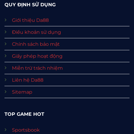
QUY ĐỊNH SỬ DỤNG
Giới thiệu Da88
Điều khoản sử dụng
Chính sách bảo mật
Giấy phép hoạt động
Miễn trừ trách nhiệm
Liên hệ Da88
Sitemap
TOP GAME HOT
Sportsbook