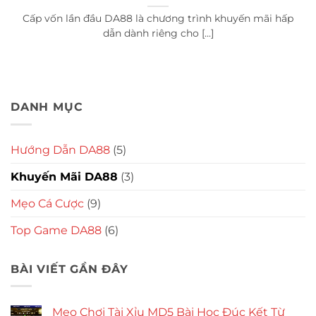
Cấp vốn lần đầu DA88 là chương trình khuyến mãi hấp
dẫn dành riêng cho [...]
DANH MỤC
Hướng Dẫn DA88
(5)
Khuyến Mãi DA88
(3)
Mẹo Cá Cược
(9)
Top Game DA88
(6)
BÀI VIẾT GẦN ĐÂY
Mẹo Chơi Tài Xỉu MD5 Bài Học Đúc Kết Từ