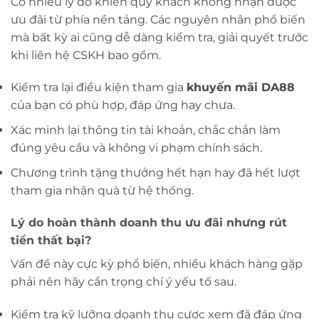
Có nhiều lý do khiến quý khách không nhận được
ưu đãi từ phía nền tảng. Các nguyên nhân phổ biến
mà bất kỳ ai cũng dễ dàng kiểm tra, giải quyết trước
khi liên hệ CSKH bao gồm.
Kiểm tra lại điều kiện tham gia
khuyến mãi DA88
của bạn có phù hợp, đáp ứng hay chưa.
Xác minh lại thông tin tài khoản, chắc chắn làm
đúng yêu cầu và không vi phạm chính sách.
Chương trình tặng thưởng hết hạn hay đã hết lượt
tham gia nhận quà từ hệ thống.
Lý do hoàn thành doanh thu ưu đãi nhưng rút
tiền thất bại?
Vấn đề này cực kỳ phổ biến, nhiều khách hàng gặp
phải nên hãy cẩn trọng chí ý yếu tố sau.
Kiểm tra kỹ lưỡng doanh thu cược xem đã đáp ứng