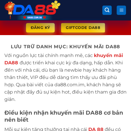
Bỏ
qua
nội
dung
ĐĂNG KÝ
GIFTCODE DA88
LƯU TRỮ DANH MỤC:
KHUYẾN MÃI DA88
Với nguồn lực tài chính mạnh mẽ, các
khuyến mãi
DA88
được triển khai cực kỳ đa dạng, hấp dẫn. Khi
đến với nhà cái, dù bạn là newbie hay khách hàng
thân thiết, VIP đều dễ dàng tìm thấy ưu đãi phù
hợp. Qua bài viết của da88.com.im, khách hàng sẽ
cập nhật đầy đủ sự kiện hot, điều kiện tham gia đơn
giản.
Điều kiện nhận khuyến mãi DA88 cơ bản
nên biết
Mỗi sự kiện tặng thưởng tại nhà cái
DA 88
đều có