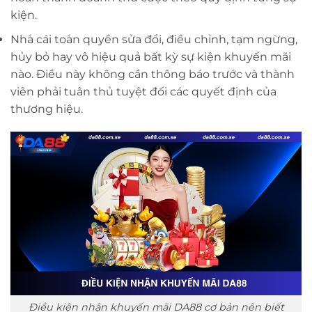
kiện.
Nhà cái toàn quyền sửa đổi, điều chỉnh, tạm ngừng,
hủy bỏ hay vô hiệu quả bất kỳ sự kiện khuyến mãi
nào. Điều này không cần thông báo trước và thành
viên phải tuân thủ tuyệt đối các quyết định của
thương hiệu.
Điều kiện nhận khuyến mãi DA88 cơ bản nên biết