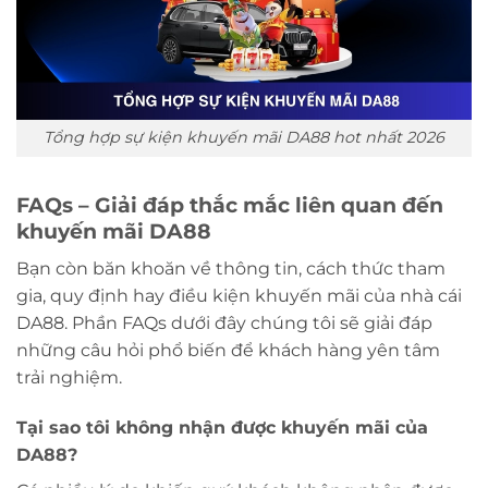
Tổng hợp sự kiện khuyến mãi DA88 hot nhất 2026
FAQs – Giải đáp thắc mắc liên quan đến
khuyến mãi DA88
Bạn còn băn khoăn về thông tin, cách thức tham
gia, quy định hay điều kiện khuyến mãi của nhà cái
DA88. Phần FAQs dưới đây chúng tôi sẽ giải đáp
những câu hỏi phổ biến để khách hàng yên tâm
trải nghiệm.
Tại sao tôi không nhận được khuyến mãi của
DA88?