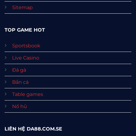
Sitemap
TOP GAME HOT
Sportsbook
Live Casino
Đá gà
Bắn cá
Table games
Nổ hũ
LIÊN HỆ DA88.COM.SE