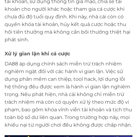
tài khoản, sử dụng thông tin giả mạo, chia sẻ tài
khoản cho người khác hoặc tham gia cá cược khi
chưa đủ độ tuổi quy định. Khi này, nhà cái còn có
quyền khóa tài khoản, hủy kết quả cược hoặc thu
hồi tiền thưởng mà không cần bồi thường thiệt hại
phát sinh.
Xử lý gian lận khi cá cược
DA88 áp dụng chính sách miễn trừ trách nhiệm
nghiêm ngặt đối với các hành vi gian lận. Việc sử
dụng phần mềm can thiệp, tool hack, lợi dụng lỗi
hệ thống đều được xem là hành vi gian lận nghiêm
trọng. Nếu phát hiện, nhà cái không chỉ miễn trừ
trách nhiệm mà còn có quyền xử lý theo mức độ vi
phạm, bao gồm khóa vĩnh viễn tài khoản và tịch thu
toàn bộ số dư liên quan. Trong trường hợp này, mọi
khiếu nại từ người chơi đều không được chấp nhận.