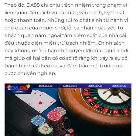
Theo đó, DA88 chỉ chịu trách nhiệm trong phạm vi
liên quan đến dịch vụ cá cược, vận hành, kỹ thuật
hoặc thanh toán. Những rủi ro phát sinh từ hành vi
chủ quan của người chơi, lỗi cá nhân hoặc yếu tố
khách quan nằm ngoài tầm kiểm soát của nhà cái
đều thuộc diện miễn trừ trách nhiệm. Chính sách
này không nhằm hạn chế quyền lợi của người chơi
mà giúp cả hai bên có cơ sở rõ ràng khi xảy ra sự cố,
tránh tranh cãi kéo dài và đảm bảo môi trường cá
cược chuyên nghiệp.