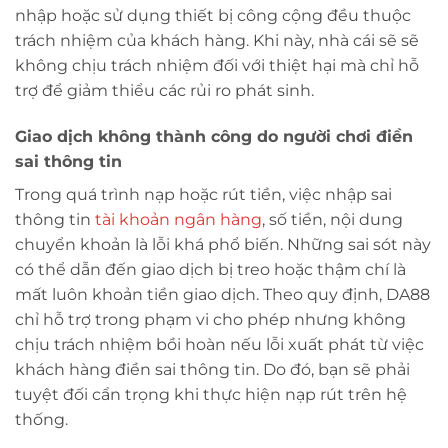
nhập hoặc sử dụng thiết bị công cộng đều thuộc
trách nhiệm của khách hàng. Khi này, nhà cái sẽ sẽ
không chịu trách nhiệm đối với thiệt hại mà chỉ hỗ
trợ để giảm thiểu các rủi ro phát sinh.
Giao dịch không thành công do người chơi điền
sai thông tin
Trong quá trình nạp hoặc rút tiền, việc nhập sai
thông tin
tài khoản ngân hàng
, số tiền, nội dung
chuyển khoản là lỗi khá phổ biến. Những sai sót này
có thể dẫn đến giao dịch bị treo hoặc thậm chí là
mất luôn khoản tiền giao dịch. Theo quy định, DA88
chỉ hỗ trợ trong phạm vi cho phép nhưng không
chịu trách nhiệm bồi hoàn nếu lỗi xuất phát từ việc
khách hàng điền sai thông tin. Do đó, bạn sẽ phải
tuyệt đối cẩn trọng khi thực hiện nạp rút trên hệ
thống.