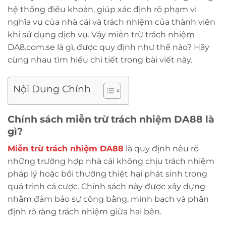
hệ thống điều khoản, giúp xác định rõ phạm vi
nghĩa vụ của nhà cái và trách nhiệm của thành viên
khi sử dụng dịch vụ. Vậy miễn trừ trách nhiệm
DA8.com.se là gì, được quy định như thế nào? Hãy
cùng nhau tìm hiểu chi tiết trong bài viết này.
Nội Dung Chính
Chính sách miễn trừ trách nhiệm DA88 là
gì?
Miễn trừ trách nhiệm DA88
là quy định nêu rõ
những trường hợp nhà cái không chịu trách nhiệm
pháp lý hoặc bồi thường thiệt hại phát sinh trong
quá trình cá cược. Chính sách này được xây dựng
nhằm đảm bảo sự công bằng, minh bạch và phân
định rõ ràng trách nhiệm giữa hai bên.