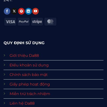
Visa
PayPal
Stripe
MasterCard
QUY ĐỊNH SỬ DỤNG
Giới thiệu Da88
Điều khoản sử dụng
Chính sách bảo mật
Giấy phép hoạt động
Miễn trừ trách nhiệm
Liên hệ Da88