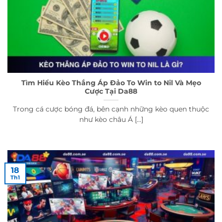
Tìm Hiểu Kèo Thắng Áp Đảo To Win to Nil Và Mẹo
Cược Tại Da88
Trong cá cược bóng đá, bên cạnh những kèo quen thuộc
như kèo châu Á [...]
18
Th1