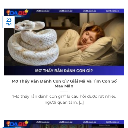
23
Th1
Mơ Thấy Rắn Đánh Con Gì? Giải Mã Và Tìm Con Số
May Mắn
“Mơ thấy rắn đánh con gì?” là câu hỏi được rất nhiều
người quan tâm, [...]