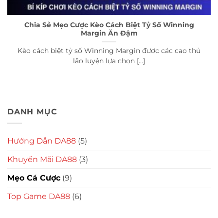
Chia Sẻ Mẹo Cược Kèo Cách Biệt Tỷ Số Winning
Margin Ăn Đậm
Kèo cách biệt tỷ số Winning Margin được các cao thủ
lão luyện lựa chọn [...]
DANH MỤC
Hướng Dẫn DA88
(5)
Khuyến Mãi DA88
(3)
Mẹo Cá Cược
(9)
Top Game DA88
(6)