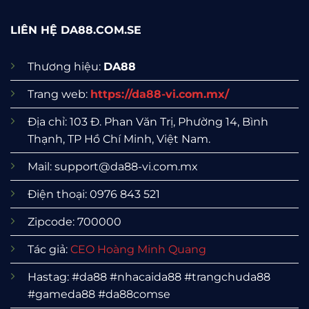
LIÊN HỆ DA88.COM.SE
Thương hiệu:
DA88
Trang web:
https://da88-vi.com.mx/
Địa chỉ: 103 Đ. Phan Văn Trị, Phường 14, Bình
Thạnh, TP Hồ Chí Minh, Việt Nam.
Mail:
support@da88-vi.com.mx
Điện thoại: 0976 843 521
Zipcode: 700000
Tác giả:
CEO Hoàng Minh Quang
Hastag: #da88 #nhacaida88 #trangchuda88
#gameda88 #da88comse