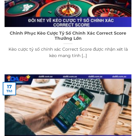
Chinh Phục Kèo Cược Tỷ Số Chính Xác Correct Score
Thưởng Lớn
Kèo cược tỷ số chính xác Correct Score được nhận xét là
kèo mang tính [...]
17
Th1