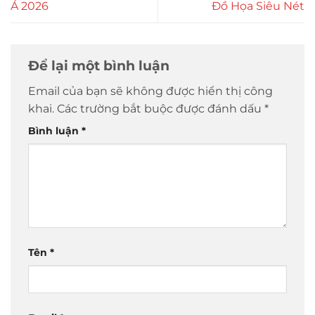
Á 2026
Đồ Họa Siêu Nét
Để lại một bình luận
Email của bạn sẽ không được hiển thị công
khai.
Các trường bắt buộc được đánh dấu
*
Bình luận
*
Tên
*