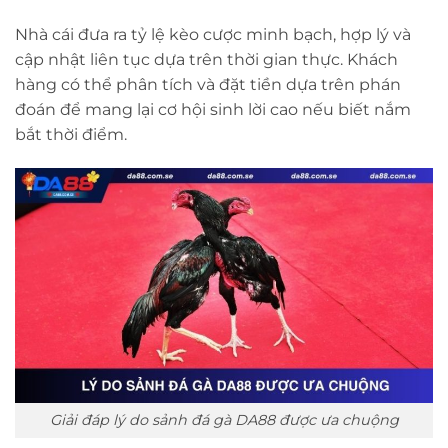
Nhà cái đưa ra tỷ lệ kèo cược minh bạch, hợp lý và
cập nhật liên tục dựa trên thời gian thực. Khách
hàng có thể phân tích và đặt tiền dựa trên phán
đoán để mang lại cơ hội sinh lời cao nếu biết nắm
bắt thời điểm.
Giải đáp lý do sảnh đá gà DA88 được ưa chuộng