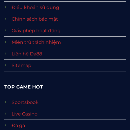
Điều khoản sử dụng
Chính sách bảo mật
Giấy phép hoạt động
Miễn trừ trách nhiệm
Liên hệ Da88
Sitemap
TOP GAME HOT
Sportsbook
Live Casino
Đá gà