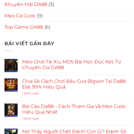
Khuyến Mãi DA88
(3)
Mẹo Cá Cược
(9)
Top Game DA88
(6)
BÀI VIẾT GẦN ĐÂY
Mẹo Chơi Tài Xỉu MD5 Bài Học Đúc Kết Từ
Chuyên Gia DA88
Không
có
Chia Sẻ Cách Chơi Bầu Cua Bigwin Tại Da88
bình
luận
Đạt 99% Hiệu Quả
ở
Mẹo
ở
1 bình luận
Chơi
Chia
Tài
Sẻ
Xỉu
Cách
Bài Cào Da88 – Cách Tham Gia Và Mẹo Cược
MD5
Chơi
Hiệu Quả Nhất
Bài
Bầu
Học
Cua
ở
1 bình luận
Đúc
Bigwin
Bài
Kết
Tại
Cào
Từ
Da88
Da88
Mơ Thấy Người Chết Đánh Con Gì? Đánh Số
Chuyên
Đạt
–