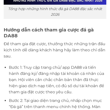
Tổng hợp những hình thức đá gà DA88 đặc sắc nhất
2026
Hướng dẫn cách tham gia cược đá gà
DA88
Để tham gia đặt cược, thưởng thức những trận đấu
kịch tính dễ dàng khách hàng hãy làm theo chỉ dẫn
sau.
Bước 1: Truy cập trang chủ/ app DA88 và tiến
hành đăng ký/ đăng nhập tài khoản cá nhân của
bạn. Hội viên cần chắc chắn bản thân đã thực
hiện giao dịch nạp tiền, có đủ số dư tài khoản để
tham gia đặt cược theo yêu cầu.
Bước 2: Tại giao diện trang chủ, nhấp chọn mục
“Đá gà” trên thanh menu chính hệ thống. Màn