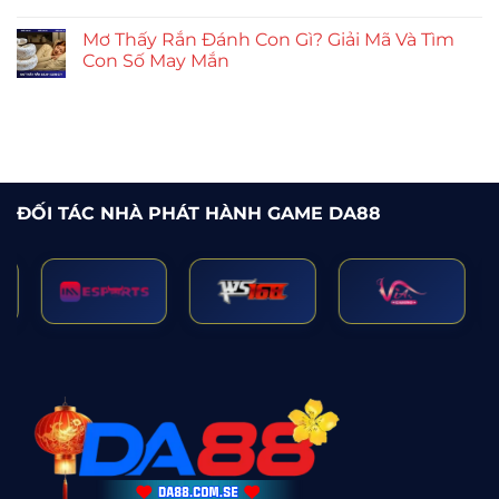
Mơ
Và
Thấy
Mẹo
Người
Mơ Thấy Rắn Đánh Con Gì? Giải Mã Và Tìm
Cược
Chết
Hiệu
Con Số May Mắn
Đánh
Quả
Con
Không
Nhất
Gì?
có
Đánh
bình
Số
luận
Đề
ở
Có
Mơ
Ứng
Thấy
Nghiệm
Rắn
Không?
Đánh
ĐỐI TÁC NHÀ PHÁT HÀNH GAME DA88
Con
Gì?
Giải
Mã
Và
Tìm
Con
Số
May
Mắn