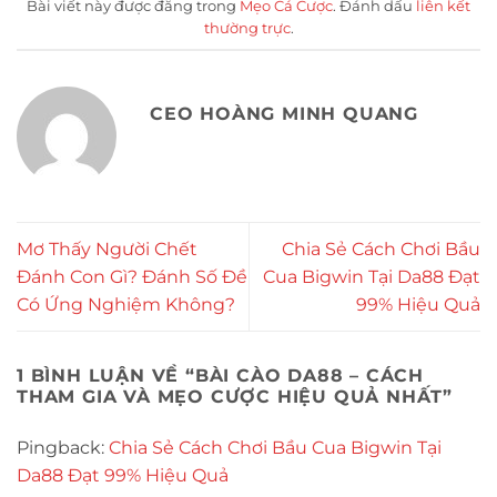
Bài viết này được đăng trong
Mẹo Cá Cược
. Đánh dấu
liên kết
thường trực
.
CEO HOÀNG MINH QUANG
Mơ Thấy Người Chết
Chia Sẻ Cách Chơi Bầu
Đánh Con Gì? Đánh Số Đề
Cua Bigwin Tại Da88 Đạt
Có Ứng Nghiệm Không?
99% Hiệu Quả
1 BÌNH LUẬN VỀ “
BÀI CÀO DA88 – CÁCH
THAM GIA VÀ MẸO CƯỢC HIỆU QUẢ NHẤT
”
Pingback:
Chia Sẻ Cách Chơi Bầu Cua Bigwin Tại
Da88 Đạt 99% Hiệu Quả