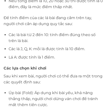
Nếu tổng điểm là 10, 20 hoặc 30 thì được tính là 0
điểm, đây là mức điểm thấp nhất.
Để tính điểm của các lá bài đang cầm trên tay,
người chơi cần áp dụng quy tắc sau:
Các lá bài từ 2 đến 10: tính điểm đúng theo số
trên lá bài.
Các lá J, Q, K: mỗi lá được tính là 10 điểm.
Lá A: được tính là 1 điểm.
Các lựa chọn khi chơi
Sau khi xem bài, người chơi có thể đưa ra một trong
các quyết định sau:
Úp bài (Fold): Áp dụng khi bài yếu, khả năng
thắng thấp, người chơi dừng ván chơi để tránh
mất thêm tiền cược.