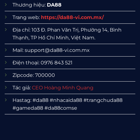
Thương hiệu:
DA88
Trang web:
https://da88-vi.com.mx/
Địa chỉ: 103 Đ. Phan Văn Trị, Phường 14, Bình
Thạnh, TP Hồ Chí Minh, Việt Nam.
Mail:
support@da88-vi.com.mx
Điện thoại: 0976 843 521
Zipcode: 700000
Tác giả:
CEO Hoàng Minh Quang
Hastag: #da88 #nhacaida88 #trangchuda88
#gameda88 #da88comse