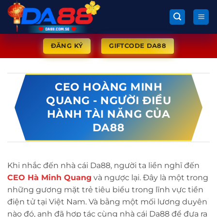
Bỏ
qua
nội
dung
ĐĂNG KÝ
GIFTCODE DA88
CEO HOÀNG MINH
QUANG - NGƯỜI ĐIỀU
HÀNH TÀI NĂNG CỦA
DA88
Khi nhắc đến nhà cái Da88, người ta liền nghĩ đến
CEO Hà Minh Quang
và ngược lại. Đây là một trong
những gương mặt trẻ tiêu biểu trong lĩnh vực tiền
điện tử tại Việt Nam. Và bằng một mối lương duyên
nào đó, anh đã hợp tác cùng nhà cái Da88 để đưa ra