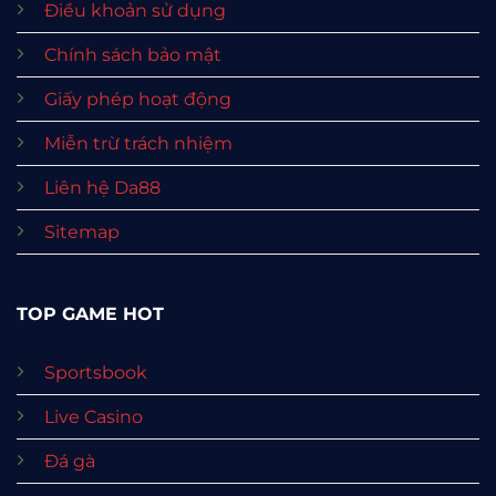
Điều khoản sử dụng
Chính sách bảo mật
Giấy phép hoạt động
Miễn trừ trách nhiệm
Liên hệ Da88
Sitemap
TOP GAME HOT
Sportsbook
Live Casino
Đá gà