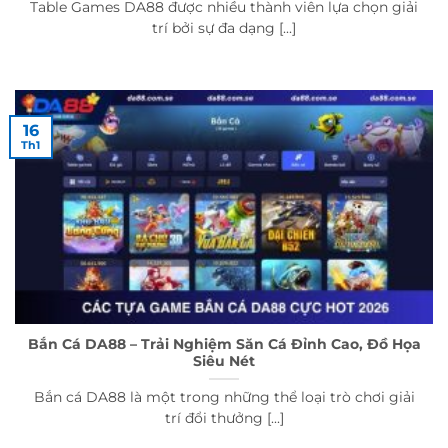
Table Games DA88 được nhiều thành viên lựa chọn giải
trí bởi sự đa dạng [...]
16
Th1
Bắn Cá DA88 – Trải Nghiệm Săn Cá Đỉnh Cao, Đồ Họa
Siêu Nét
Bắn cá DA88 là một trong những thể loại trò chơi giải
trí đổi thưởng [...]