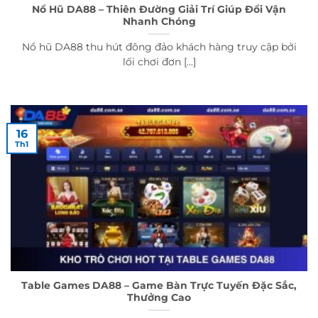
Nổ Hũ DA88 – Thiên Đường Giải Trí Giúp Đổi Vận
Nhanh Chóng
Nổ hũ DA88 thu hút đông đảo khách hàng truy cập bởi
lối chơi đơn [...]
16
Th1
Table Games DA88 – Game Bàn Trực Tuyến Đặc Sắc,
Thưởng Cao