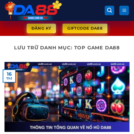
Bỏ
qua
nội
dung
ĐĂNG KÝ
GIFTCODE DA88
LƯU TRỮ DANH MỤC:
TOP GAME DA88
16
Th1