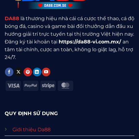
DA88
là thương hiệu nhà cái cá cược thể thao, cá độ
bóng đá, casino và game bài đổi thưởng dẫn đầu xu
hướng giải trí trực tuyến tại thị trường Việt hiện nay.
Đăng ký tài khoản tại
https://da88-vi.com.mx/
an
tâm tài chính, cược an toàn, không lo giật lag, hỗ trợ
24/7.
Visa
PayPal
Stripe
MasterCard
QUY ĐỊNH SỬ DỤNG
Giới thiệu Da88